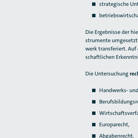
strategische U
betriebswirtscha
Die Ergebnisse der hie
strumente umgesetzt u
werk trans­fe­riert. Au
schaft­lichen Erkenntn
Die Untersuchung
rec
Handwerks- und
Berufsbildungsr
Wirtschaftsverfa
Europarecht,
Abgabenrecht.