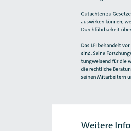
Gutachten zu Gesetze
aus­wir­ken können, we
Durch­führbarkeit über
Das LFI behandelt vor
sind. Seine Forschungs­
tung­weisend für die w
die rechtliche Bera­t
seinen Mit­ar­beitern 
Weitere Inf