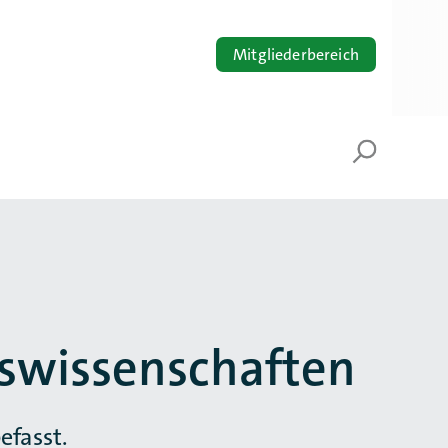
Mitgliederbereich
Volltextsuche
Suche öf
kswissenschaften
efasst.