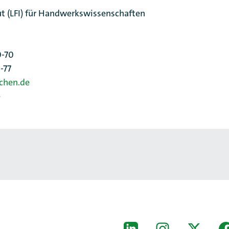
ut (LFI) für Handwerkswissenschaften
0-70
0-77
chen.de
e
[Der ZDH in den Sozial