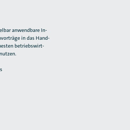
bar an­wend­­ba­re In­
hvorträge in das Hand­
sten be­­triebs­wirt­
nut­zen.
s