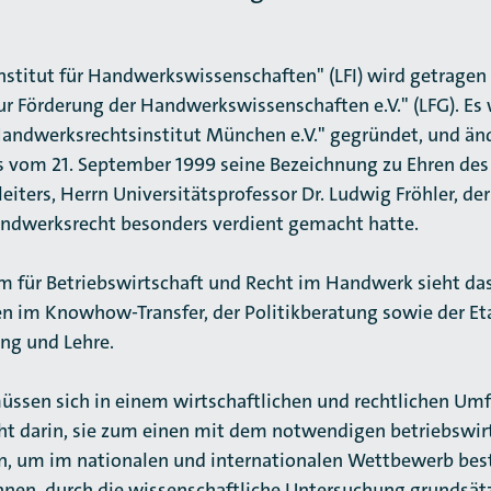
nstitut für Handwerkswissenschaften" (LFI) wird getragen
zur Förderung der Handwerkswissenschaften e.V." (LFG). Es
andwerksrechtsinstitut München e.V." gegründet, und änd
s vom 21. September 1999 seine Bezeichnung zu Ehren des
leiters, Herrn Universitätsprofessor Dr. Ludwig Fröhler, de
dwerksrecht besonders verdient gemacht hatte.
für Betriebswirtschaft und Recht im Handwerk sieht das 
n im Knowhow-Transfer, der Politikberatung sowie der Et
ng und Lehre.
ssen sich in einem wirtschaftlichen und rechtlichen Umf
ht darin, sie zum einen mit dem notwendigen betriebswir
n, um im nationalen und internationalen Wettbewerb be
 ihnen, durch die wissenschaftliche Untersuchung grundsät