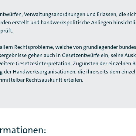
ntwürfen, Verwaltungsanordnungen und Erlassen, die sic
rden erstellt und handwerkspolitische Anliegen hinsichtlic
prüft.
 allem Rechtsprobleme, wel­che von grund­le­gen­­der bunde
er­ge­b­nis­se gehen auch in Gesetzentwürfe ein; seine Aus­k
ei­te­re Gesetzesinterpretation. Zugunsten der ein­zel­nen B
ung der Handwerksorganisationen, die ihrer­seits dem ein
unmittelbar Rechtsaus­kunft erteilen.
ormationen: