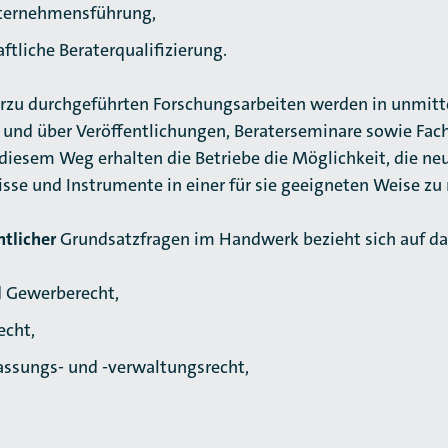
nternehmensführung,
ftliche Beraterqualifizierung.
rzu durchgeführten For­schungs­arbeiten werden in unmittel
nd über Veröf­fent­li­chungen, Beraterseminare sowie Fac
f diesem Weg erhalten die Betriebe die Möglichkeit, die neue
isse und Instru­men­te in einer für sie geeigneten Weise zu 
htlicher
Grundsatzfragen im Handwerk bezieht sich auf da
 Gewerberecht,
echt,
ssungs- und -verwal­tungs­recht,