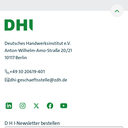
Nach
oben
Scrollen
Deutsches Handwerksinstitut e.V.
Anton-Wilhelm-Amo-Straße 20/21
10117 Berlin
+49 30 20619-401
dhi-geschaeftsstelle@zdh.de
[Der ZDH in den Sozialen Netzwerken]
LinkedIn
instagram
Twitter
Facebook
Youtube
D H I-Newsletter bestellen