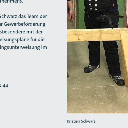
ernehmens.
 Schwarz das Team der
ur Gewerbeförderung
nsbesondere mit der
eisungspläne für die
rlingsunterweisung im
.
55-44
Kristina Schwarz