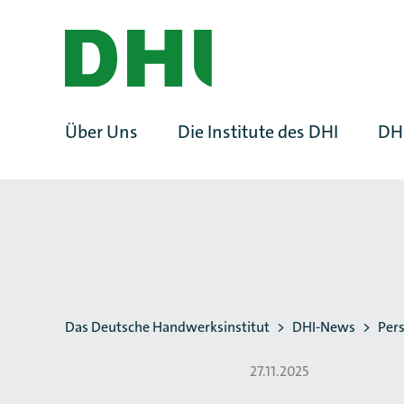
ZUM HAUPTINHALT SPRINGEN
ZUR SUCHE SPRINGEN
Über Uns
Die Institute des DHI
DH
Sie befinden sich hier:
Das Deutsche Handwerksinstitut
DHI-News
Pers
27.11.2025