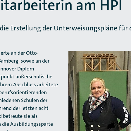
tarbeiterin am HPI
 die Erstellung der Unterweisungspläne für
erte an der Otto-
 Bamberg, sowie an der
Hannover Diplom
punkt außerschulische
ihrem Abschluss arbeitete
n berufsorientierenden
iedenen Schulen der
rend der letzten acht
d betreute sie als
n die Ausbildungssparte