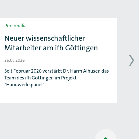
Personalia
Per
Neuer wissenschaftlicher
Vi
Mitarbeiter am ifh Göttingen
Ma
H
26.03.2026
12.
Seit Februar 2026 verstärkt Dr. Harm Alhusen das
Team des ifh Göttingen im Projekt
Auf
"Handwerkspanel".
wu
Ver
Nach