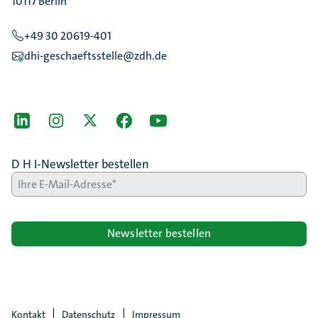
10117 Berlin
+49 30 20619-401
dhi-geschaeftsstelle@zdh.de
[Der ZDH in den Sozialen Netzwerken]
LinkedIn
instagram
Twitter
Facebook
Youtube
D H I-Newsletter bestellen
Newsletter bestellen
Kontakt
Datenschutz
Impressum