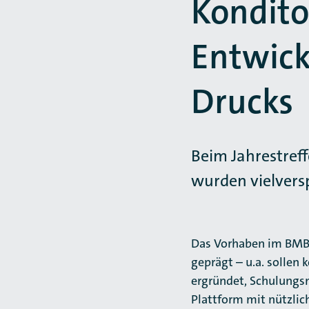
Kondit
Entwick
Drucks
Beim Jahrestref
wurden vielversp
Das Vorhaben im BMBF
geprägt – u.a. sollen
ergründet, Schulungsm
Plattform mit nützli