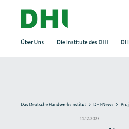
ZUM HAUPTINHALT SPRINGEN
ZUR SUCHE SPRINGEN
Über Uns
Die Institute des DHI
DH
Sie befinden sich hier:
Das Deutsche Handwerksinstitut
DHI-News
Pro
14.12.2023