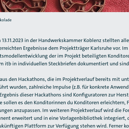
okolade
 13.11.2023 in der Handwerkskammer Koblenz stellten alle
 erreichten Ergebnisse dem Projektträger Karlsruhe vor. Im
ftsmodellentwicklung der im Projekt beteiligten Konditore
 itb in individuellen Steckbriefen dokumentiert und sin
aus den Hackathons, die im Projektverlauf bereits mit un
hrt wurden, zahlreiche Impulse (z.B. für konkrete Anwend
 Ergebnis dieser Hackathons sind Konfiguratoren zur Hers
e sollen es den Konditorinnen du Konditoren erleichtern,
lungen anzupassen. Im weiteren Projektverlauf wird die For
ent erweitert und in eine Vorlagenbibliothek integriert, 
ukünftigen Plattform zur Verfügung stehen wird. Ferner k