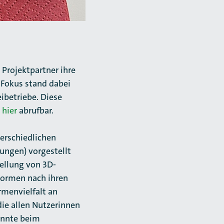
 Projektpartner ihre
 Fokus stand dabei
ibetriebe. Diese
d
hier
abrufbar.
terschiedlichen
ungen) vorgestellt
tellung von 3D-
 Formen nach ihren
men­vielfalt an
die allen Nutzerinnen
onnte beim