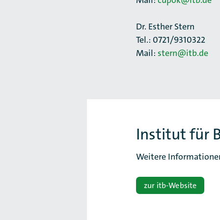
Mail:
cupok@itb.de
Dr. Esther Stern
Tel.: 0721/9310322
Mail:
stern@itb.de
Institut für 
Weitere Informatione
zur itb-Website