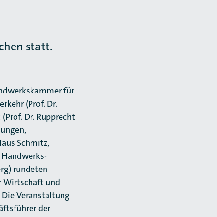
hen statt.
Handwerkskammer für
kehr (Prof. Dr.
 (Prof. Dr. Rupprecht
nungen,
laus Schmitz,
r Hand­werks­
erg) rundeten
r Wirtschaft und
 Die Veranstaltung
ftsführer der