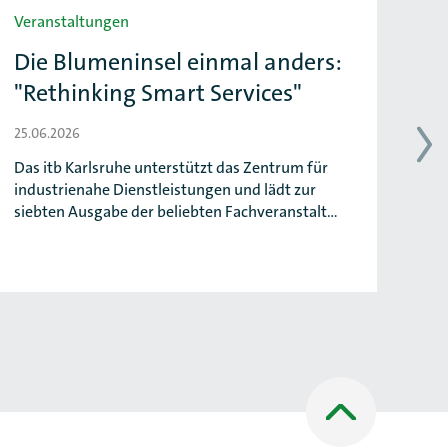
Veranstaltungen
Ver
Die Blumeninsel einmal anders:
Pr
"Rethinking Smart Services"
a
25.06.2026
25.
Das itb Karlsruhe unterstützt das Zentrum für
Das
industrienahe Dienstleistungen und lädt zur
zuk
siebten Ausgabe der beliebten Fachveranstalt…
ang
Nach
oben
Scrollen