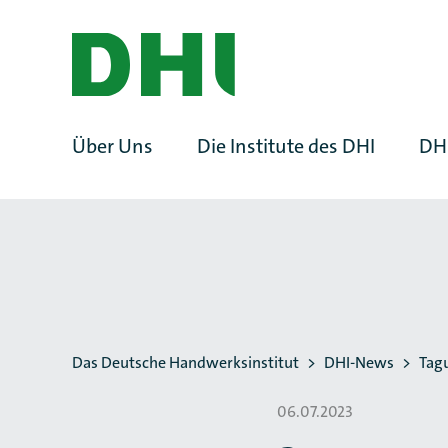
ZUM HAUPTINHALT SPRINGEN
ZUR SUCHE SPRINGEN
Über Uns
Die Institute des DHI
DH
Sie befinden sich hier:
Das Deutsche Handwerksinstitut
DHI-News
Tag
06.07.2023