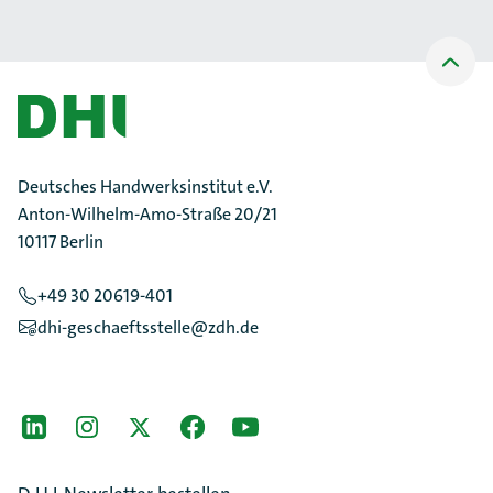
Nach
oben
Scrollen
Deutsches Handwerksinstitut e.V.
Anton-Wilhelm-Amo-Straße 20/21
10117 Berlin
+49 30 20619-401
dhi-geschaeftsstelle@zdh.de
[Der ZDH in den Sozialen Netzwerken]
LinkedIn
instagram
Twitter
Facebook
Youtube