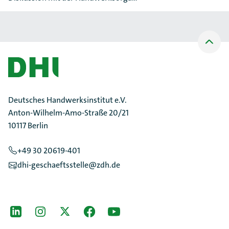
Nach
oben
Scrollen
Deutsches Handwerksinstitut e.V.
Anton-Wilhelm-Amo-Straße 20/21
10117 Berlin
+49 30 20619-401
dhi-geschaeftsstelle@zdh.de
[Der ZDH in den Sozialen Netzwerken]
LinkedIn
instagram
Twitter
Facebook
Youtube