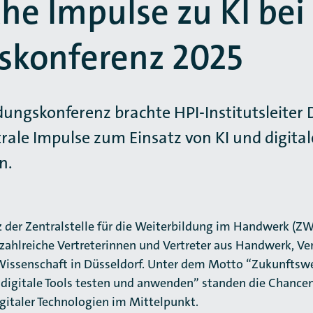
che Impulse zu KI be
skonferenz 2025
ungskonferenz brachte HPI-Institutsleiter D
ale Impulse zum Einsatz von KI und digitale
n.
z der Zentralstelle für die Weiterbildung im Handwerk (
zahlreiche Vertreterinnen und Vertreter aus Handwerk, Ve
Wissenschaft in Düsseldorf. Unter dem Motto “Zukunftsw
 digitale Tools testen und anwenden” standen die Chance
italer Technologien im Mittelpunkt.