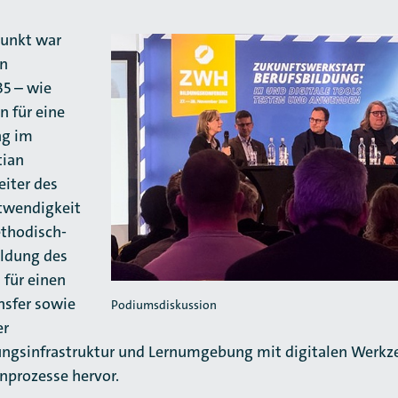
punkt war
on
5 – wie
n für eine
ng im
tian
eiter des
otwendigkeit
ethodisch-
ildung des
 für einen
nsfer sowie
Podiumsdiskussion
er
ngsinfrastruktur und Lernumgebung mit digitalen Werkz
nprozesse hervor.