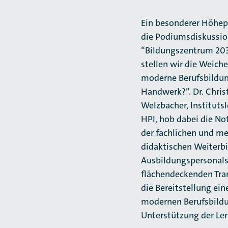
Ein besonderer Höhe
die Podiumsdiskussi
“Bildungszentrum 203
stellen wir die Weiche
moderne Berufsbildu
Handwerk?”. Dr. Chris
Welzbacher, Institutsl
HPI, hob dabei die N
der fachlichen und m
didaktischen Weiterb
Ausbildungspersonals
flächendeckenden Tra
die Bereitstellung ein
modernen Berufsbildu
Unterstützung der Ler