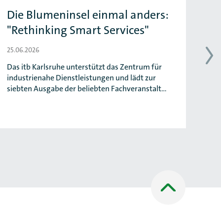
Die Blumeninsel einmal anders:
Pr
"Rethinking Smart Services"
a
25.06.2026
25.
Das itb Karlsruhe unterstützt das Zentrum für
Das
industrienahe Dienstleistungen und lädt zur
zuk
siebten Ausgabe der beliebten Fachveranstalt…
ang
Nach
oben
Scrollen