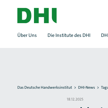
ZUM HAUPTINHALT SPRINGEN
ZUR SUCHE SPRINGEN
Über Uns
Die Institute des DHI
DH
Sie befinden sich hier:
Das Deutsche Handwerksinstitut
DHI-News
Tag
18.12.2025