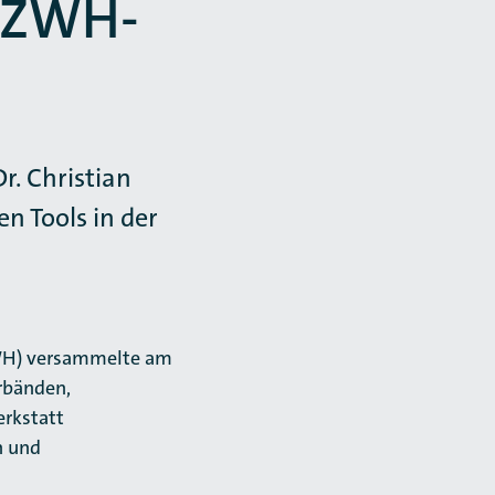
i ZWH-
r. Christian
n Tools in der
ZWH) versammelte am
rbänden,
erkstatt
n und