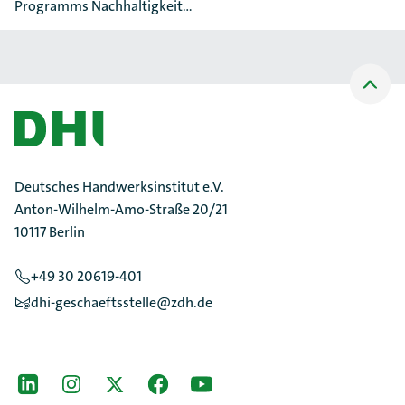
Programms Nachhaltigkeit…
Nach
oben
Scrollen
Deutsches Handwerksinstitut e.V.
Anton-Wilhelm-Amo-Straße 20/21
10117 Berlin
+49 30 20619-401
dhi-geschaeftsstelle@zdh.de
[Der ZDH in den Sozialen Netzwerken]
LinkedIn
instagram
Twitter
Facebook
Youtube