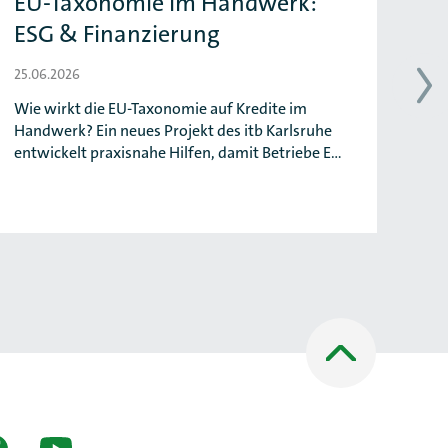
EU-Taxonomie im Handwerk:
W
ESG & Finanzierung
DQ
25.06.2026
25.
Wie wirkt die EU-Taxonomie auf Kredite im
Das
Handwerk? Ein neues Projekt des itb Karlsruhe
Hag
entwickelt praxisnahe Hilfen, damit Betriebe E…
"DQ
Nach
oben
Scrollen
en Netzwerken]