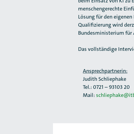
beim Einsatz von KI zu 
menschengerechte Einfü
Lösung für den eigenen B
Qualifizierung wird der
Bundesministerium für A
Das vollständige Interv
Ansprechpartnerin:
Judith Schliephake
Tel.: 0721 – 93103 20
Mail:
schliephake@it