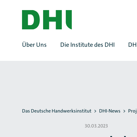
ZUM HAUPTINHALT SPRINGEN
ZUR SUCHE SPRINGEN
Über Uns
Die Institute des DHI
DH
Sie befinden sich hier:
Das Deutsche Handwerksinstitut
DHI-News
Pro
30.03.2023