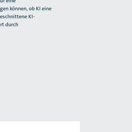
uf eine
gen können, ob KI eine
geschnittene KI-
rt durch