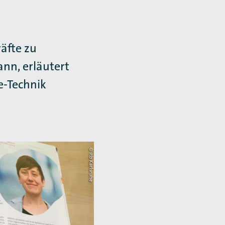
äfte zu
ann, erläutert
e-Technik
© itb Karlsruhe