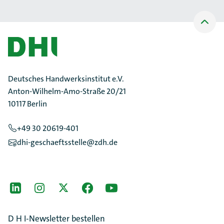
Nach
oben
Scrollen
Deutsches Handwerksinstitut e.V.
Anton-Wilhelm-Amo-Straße 20/21
10117 Berlin
+49 30 20619-401
dhi-geschaeftsstelle@zdh.de
[Der ZDH in den Sozialen Netzwerken]
LinkedIn
instagram
Twitter
Facebook
Youtube
D H I-Newsletter bestellen