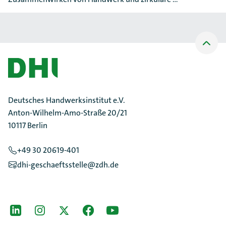
Nach
oben
Scrollen
Deutsches Handwerksinstitut e.V.
Anton-Wilhelm-Amo-Straße 20/21
10117 Berlin
+49 30 20619-401
dhi-geschaeftsstelle@zdh.de
[Der ZDH in den Sozialen Netzwerken]
LinkedIn
instagram
Twitter
Facebook
Youtube