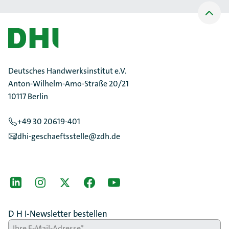
Nach
oben
Scrollen
Deutsches Handwerksinstitut e.V.
Anton-Wilhelm-Amo-Straße 20/21
10117 Berlin
+49 30 20619-401
dhi-geschaeftsstelle@zdh.de
[Der ZDH in den Sozialen Netzwerken]
LinkedIn
instagram
Twitter
Facebook
Youtube
D H I-Newsletter bestellen